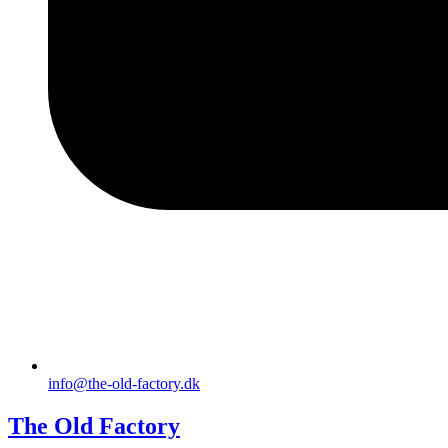
info@the-old-factory.dk
The Old Factory